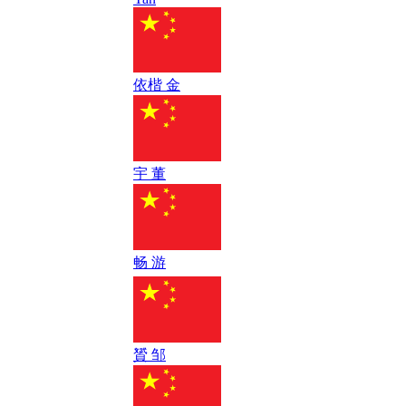
依楷 金
宇 董
畅 游
贇 邹