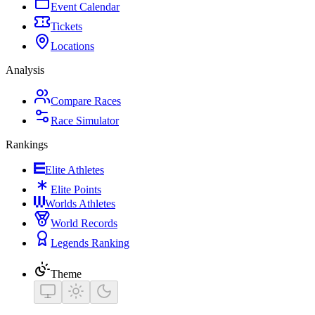
Event Calendar
Tickets
Locations
Analysis
Compare Races
Race Simulator
Rankings
Elite Athletes
Elite Points
Worlds Athletes
World Records
Legends Ranking
Theme