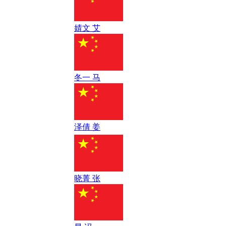
婧文 艾
冬一 马
泽倩 姜
晓菁 张