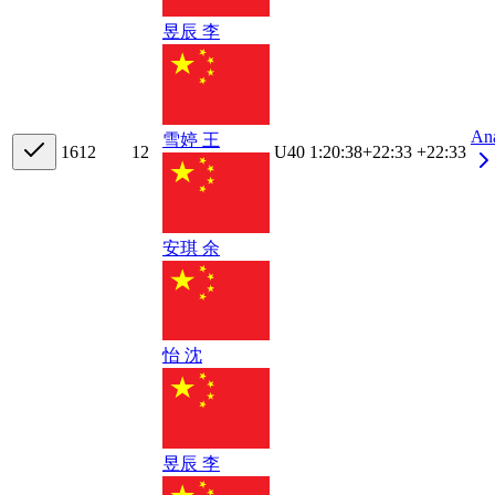
昱辰 李
An
雪婷 王
16
12
12
U40
1:20:38
+
22:33
+22:33
安琪 余
怡 沈
昱辰 李