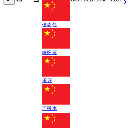
佳莹 任
轶薇 曹
乐 汪
巧丽 李