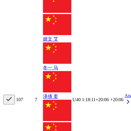
婧文 艾
冬一 马
An
泽倩 姜
10
7
7
U40
1:18:11
+
20:06
+20:06