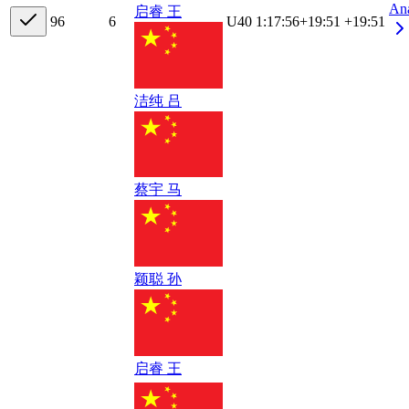
An
启睿 王
9
6
6
U40
1:17:56
+
19:51
+19:51
洁纯 吕
蔡宇 马
颖聪 孙
启睿 王