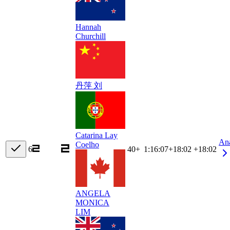
Hannah
Churchill
丹萍 刘
Catarina Lay
An
Coelho
6
40+
1:16:07
+
18:02
+18:02
ANGELA
MONICA
LIM