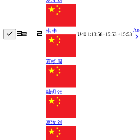
夏汝 刘
An
琪 李
U40
1:13:58
+
15:53
+15:53
嘉桢 周
融玥 张
夏汝 刘