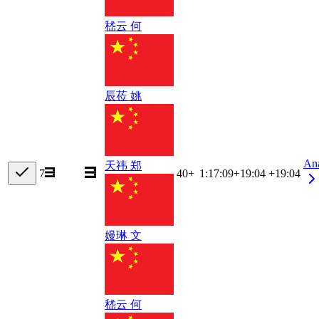
嵇云 何
辰莅 姚
An
天祎 郑
7
40+
1:17:09
+
19:04
+19:04
嫚琳 文
嵇云 何