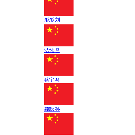
彤彤 刘
洁纯 吕
蔡宇 马
颖聪 孙