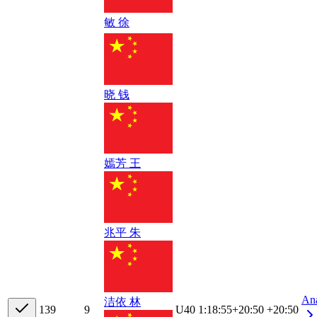
敏 徐
晓 钱
嫣芳 王
兆平 朱
An
洁依 林
13
9
9
U40
1:18:55
+
20:50
+20:50