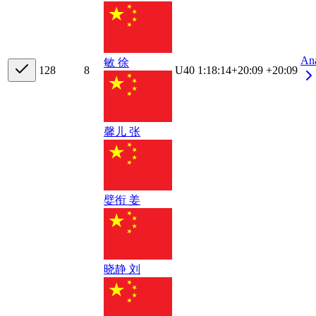
An
敏 徐
12
8
8
U40
1:18:14
+
20:09
+20:09
馨儿 张
嬖衔 姜
晓静 刘