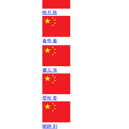
映月 陈
春华 秦
馨儿 张
嬖衔 姜
晓静 刘