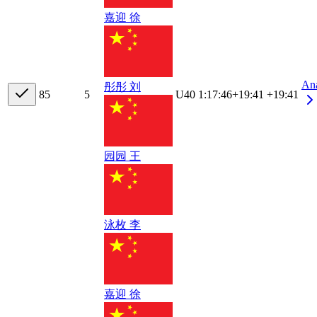
嘉迎 徐
An
彤彤 刘
8
5
5
U40
1:17:46
+
19:41
+19:41
园园 王
泳枚 李
嘉迎 徐