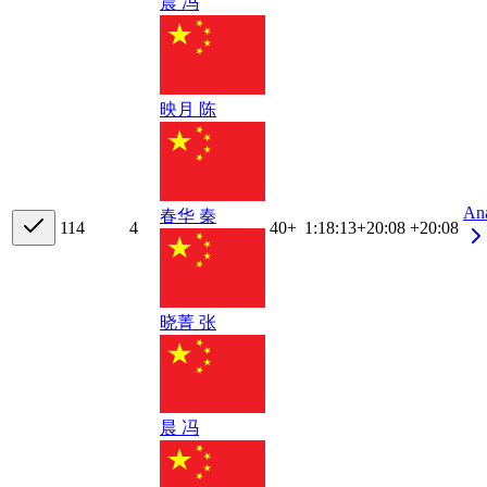
晨 冯
映月 陈
An
春华 秦
11
4
4
40+
1:18:13
+
20:08
+20:08
晓菁 张
晨 冯