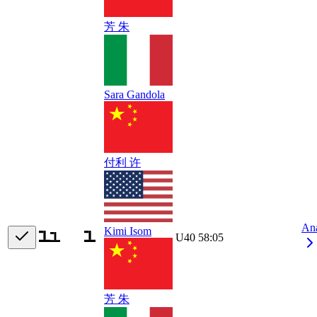
芳 朱
Sara Gandola
付利 许
An
Kimi Isom
U40
58:05
芳 朱