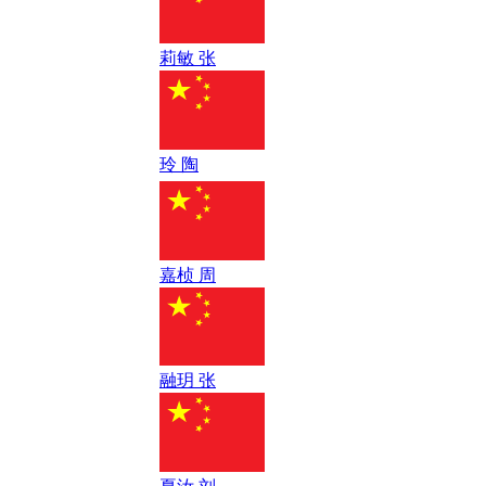
莉敏 张
玲 陶
嘉桢 周
融玥 张