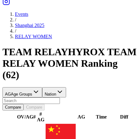
Events
/
Shanghai 2025
/
RELAY
WOMEN
TEAM RELAY
HYROX TEAM
RELAY
WOMEN
Ranking
(
62
)
AG
Age Groups
Nation
Compare
Compare
#
OV/AG
#
AG
Time
Diff
AG