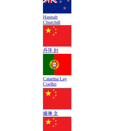
Hannah
Churchill
丹萍 刘
Catarina Lay
Coelho
嫚琳 文