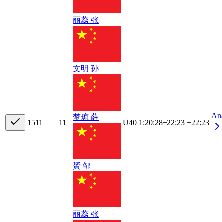
丽蕊 张
文明 孙
An
梦琼 薛
15
11
11
U40
1:20:28
+
22:23
+22:23
贇 邹
丽蕊 张