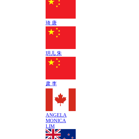
琦 唐
玥儿 朱
肃 李
ANGELA
MONICA
LIM