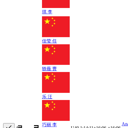
琪 李
佳莹 任
轶薇 曹
乐 汪
An
巧丽 李
4
U40
1:14:11
+
16:06
+16:06