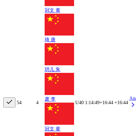
冠文 黄
琦 唐
玥儿 朱
An
肃 李
5
4
4
U40
1:14:49
+
16:44
+16:44
冠文 黄