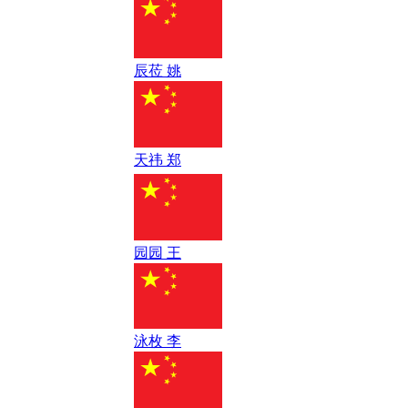
辰莅 姚
天祎 郑
园园 王
泳枚 李