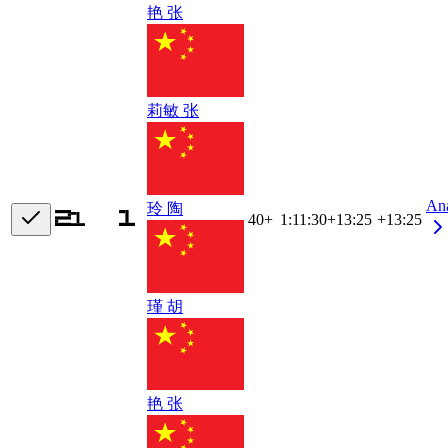
艳 张
莉敏 张
An
玲 陶
40+
1:11:30
+
13:25
+13:25
瑾 胡
艳 张