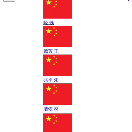
晓 钱
嫣芳 王
兆平 朱
洁依 林