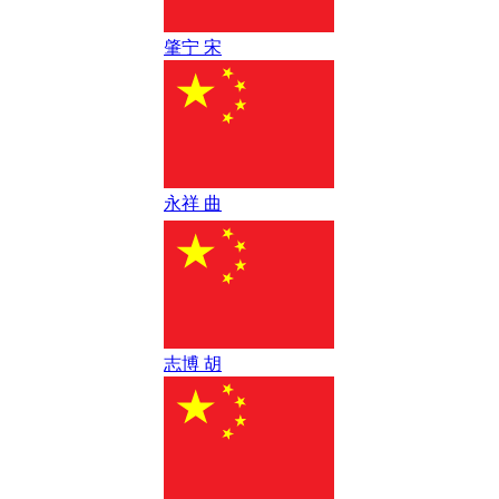
肇宁 宋
永祥 曲
志博 胡