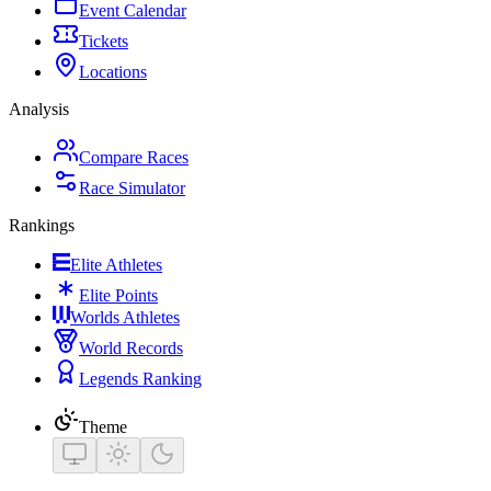
Event Calendar
Tickets
Locations
Analysis
Compare Races
Race Simulator
Rankings
Elite Athletes
Elite Points
Worlds Athletes
World Records
Legends Ranking
Theme