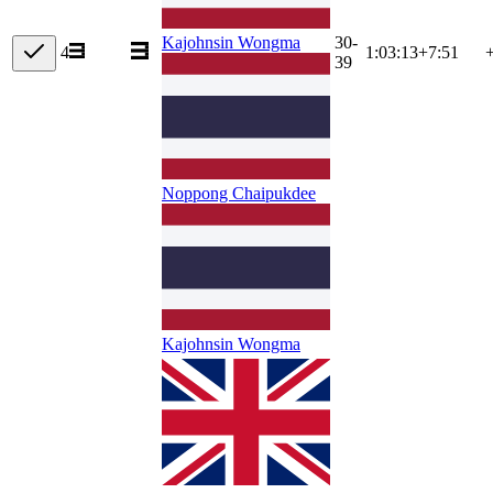
30-
Kajohnsin Wongma
4
1:03:13
+
7:51
39
Noppong Chaipukdee
Kajohnsin Wongma