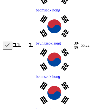
beomseok hong
30-
byungseok song
55:22
39
beomseok hong