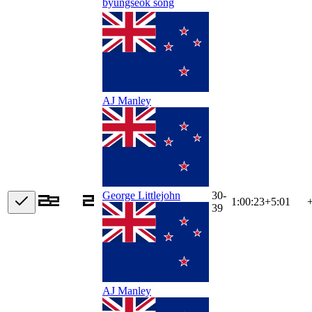
byungseok song
AJ Manley
30-
George Littlejohn
1:00:23
+
5:01
39
AJ Manley