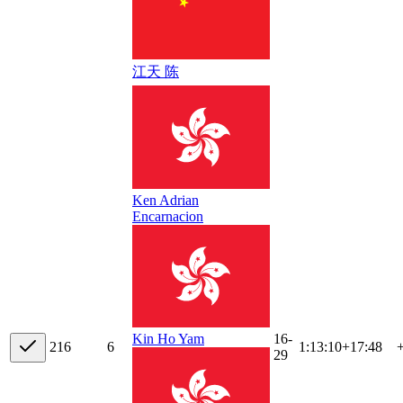
江天 陈
Ken Adrian
Encarnacion
16-
Kin Ho Yam
21
6
6
1:13:10
+
17:48
29