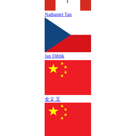
Nathaniel Tan
Jan Diblik
全义 王