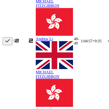
MICHAEL
FITZGIBBON
40-
Andrew Li
5
1:04:57
+
9:35
49
MICHAEL
FITZGIBBON