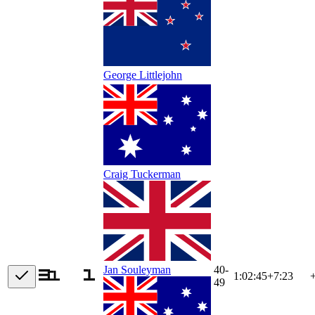
George Littlejohn
Craig Tuckerman
40-
Jan Souleyman
1:02:45
+
7:23
49