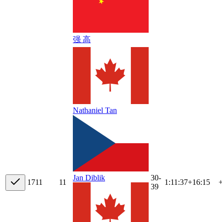
强 高
Nathaniel Tan
30-
Jan Diblik
17
11
11
1:11:37
+
16:15
39