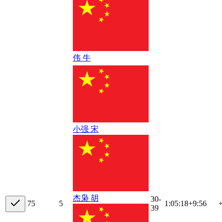
伟 牛
小强 宋
杰枭 胡
30-
7
5
5
1:05:18
+
9:56
39