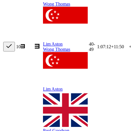
Wong Thomas
Lim Aston
40-
10
1:07:12
+
11:50
Wong Thomas
49
Lim Aston
Paul Goodson