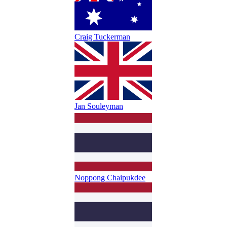
Craig Tuckerman
Jan Souleyman
Noppong Chaipukdee