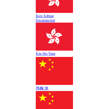
Ken Adrian
Encarnacion
Kin Ho Yam
伟楠 张