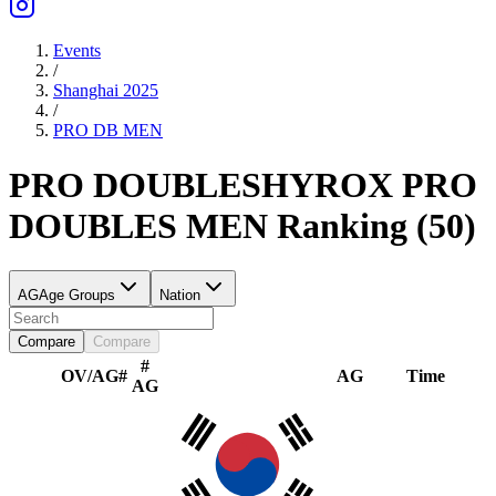
Events
/
Shanghai 2025
/
PRO DB
MEN
PRO DOUBLES
HYROX PRO
DOUBLES
MEN
Ranking
(
50
)
AG
Age Groups
Nation
Compare
Compare
#
OV/AG
#
AG
Time
AG