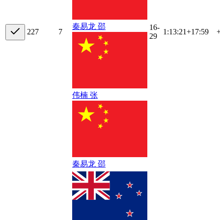
秦易龙 邵
16-
22
7
7
1:13:21
+
17:59
29
伟楠 张
秦易龙 邵