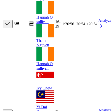
Hannah O
Analyz
sullivan
16-
6
1:20:56
+
20:54
+20:54
29
Tham
Nguyen
Hannah O
sullivan
Ivy Chew
Yi Dai
Analyz