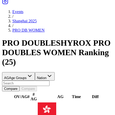
Events
/
Shanghai 2025
/
PRO DB
WOMEN
PRO DOUBLES
HYROX PRO
DOUBLES
WOMEN
Ranking
(
25
)
AG
Age Groups
Nation
Compare
Compare
#
OV/AG
#
AG
Time
Diff
AG