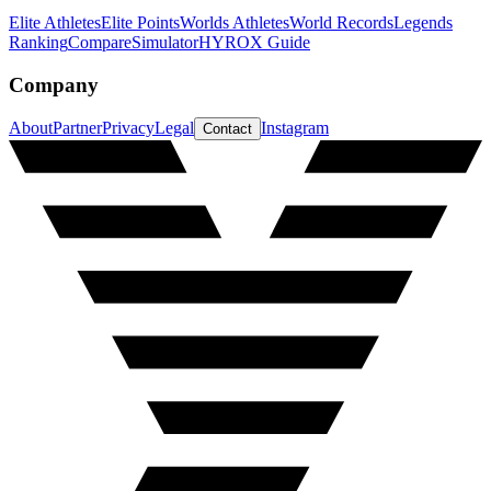
Elite Athletes
Elite Points
Worlds Athletes
World Records
Legends
Ranking
Compare
Simulator
HYROX Guide
Company
About
Partner
Privacy
Legal
Instagram
Contact