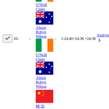
O'Neill
Claire
Alison
Robyn
Analyz
Wilson
10
–
–
–
1:24:40
+
24:38
+24:38
O'Neill
Claire
Alison
Robyn
Wilson
锦 沈