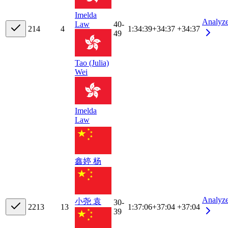
Imelda
Analyz
Law
40-
21
4
4
1:34:39
+
34:37
+34:37
49
Tao (Julia)
Wei
Imelda
Law
鑫婷 杨
Analyz
小尧 袁
30-
22
13
13
1:37:06
+
37:04
+37:04
39