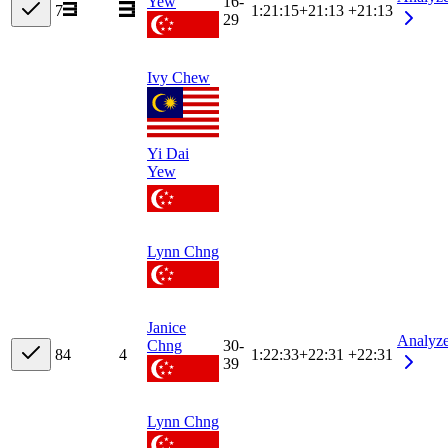
Yew
16-
7
1:21:15
+
21:13
+21:13
29
Ivy Chew
Yi Dai
Yew
Lynn Chng
Janice
Analyz
Chng
30-
8
4
4
1:22:33
+
22:31
+22:31
39
Lynn Chng