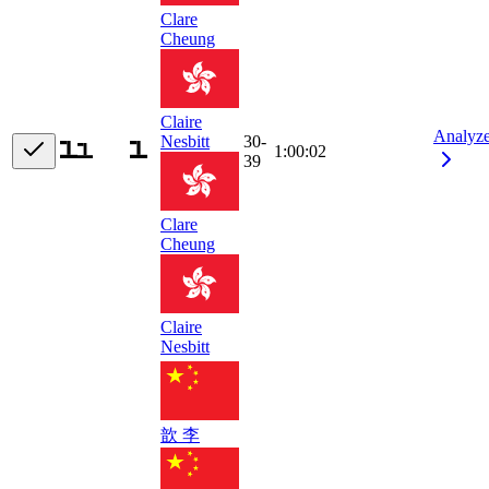
Clare
Cheung
Claire
Analyz
Nesbitt
30-
1:00:02
39
Clare
Cheung
Claire
Nesbitt
歆 李