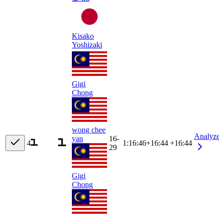
Kisako
Yoshizaki
Gigi
Chong
wong chee
Analyz
yan
16-
4
1:16:46
+
16:44
+16:44
29
Gigi
Chong