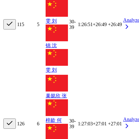
Analyz
雯 刘
30-
11
5
5
1:26:51
+
26:49
+26:49
39
锦 沈
雯 刘
巢懿欣 张
Analyz
梓龄 何
30-
12
6
6
1:27:03
+
27:01
+27:01
39