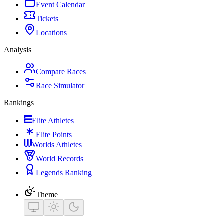
Event Calendar
Tickets
Locations
Analysis
Compare Races
Race Simulator
Rankings
Elite Athletes
Elite Points
Worlds Athletes
World Records
Legends Ranking
Theme